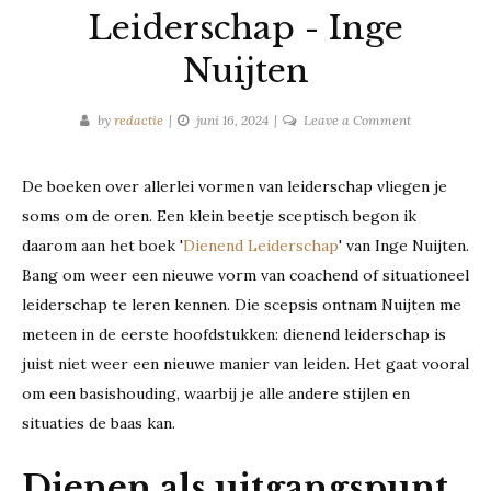
Leiderschap - Inge
Nuijten
on
by
redactie
juni 16, 2024
Leave a Comment
Recensie:
Dienend
De boeken over allerlei vormen van leiderschap vliegen je
Leiderschap
soms om de oren. Een klein beetje sceptisch begon ik
-
Inge
daarom aan het boek '
Dienend Leiderschap
' van Inge Nuijten.
Nuijten
Bang om weer een nieuwe vorm van coachend of situationeel
leiderschap te leren kennen. Die scepsis ontnam Nuijten me
meteen in de eerste hoofdstukken: dienend leiderschap is
juist niet weer een nieuwe manier van leiden. Het gaat vooral
om een basishouding, waarbij je alle andere stijlen en
situaties de baas kan.
Dienen als uitgangspunt