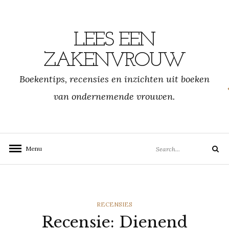
Skip
to
content
LEES EEN
ZAKENVROUW
Boekentips, recensies en inzichten uit boeken
van ondernemende vrouwen.
Search
Menu
Search
for:
CATEGORIES
RECENSIES
Recensie: Dienend