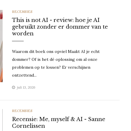
CATEGORIES
RECENSIES
This is not AI - review: hoe je AI
gebruikt zonder er dommer van te
worden
Waarom dit boek ons opviel Maakt AI je echt
dommer? Of is het dé oplossing om al onze
problemen op te lossen? Er verschijnen
ontzettend...
juli 13, 2026
CATEGORIES
RECENSIES
Recensie: Me, myself & AI - Sanne
Cornelissen