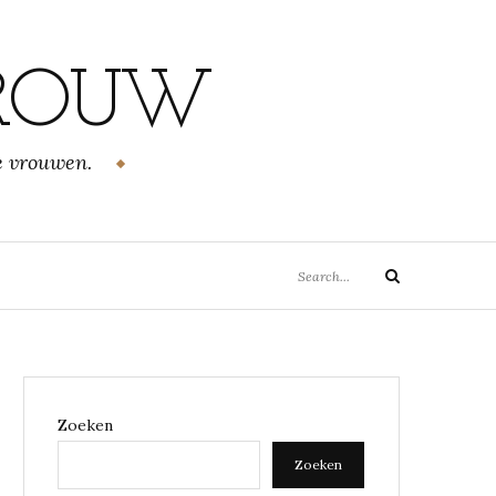
VROUW
e vrouwen.
Search
Search
for:
Zoeken
Zoeken