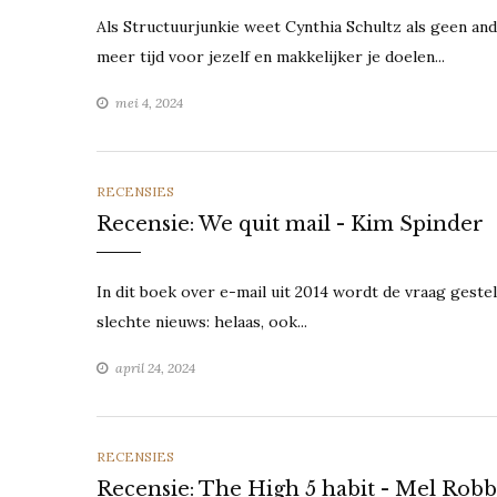
Als Structuurjunkie weet Cynthia Schultz als geen and
meer tijd voor jezelf en makkelijker je doelen...
mei 4, 2024
CATEGORIES
RECENSIES
Recensie: We quit mail - Kim Spinder
In dit boek over e-mail uit 2014 wordt de vraag gestel
slechte nieuws: helaas, ook...
april 24, 2024
CATEGORIES
RECENSIES
Recensie: The High 5 habit - Mel Robb