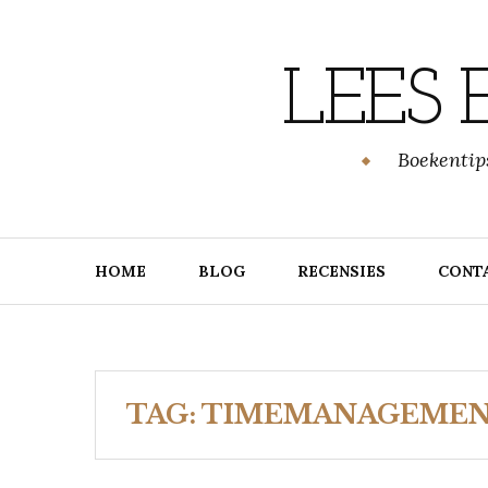
Skip
to
content
LEES
Boekentip
HOME
BLOG
RECENSIES
CONT
TAG:
TIMEMANAGEME