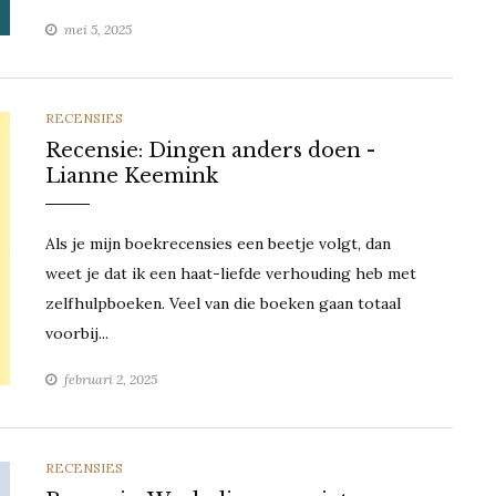
mei 5, 2025
CATEGORIES
RECENSIES
Recensie: Dingen anders doen -
Lianne Keemink
Als je mijn boekrecensies een beetje volgt, dan
weet je dat ik een haat-liefde verhouding heb met
zelfhulpboeken. Veel van die boeken gaan totaal
voorbij...
februari 2, 2025
CATEGORIES
RECENSIES