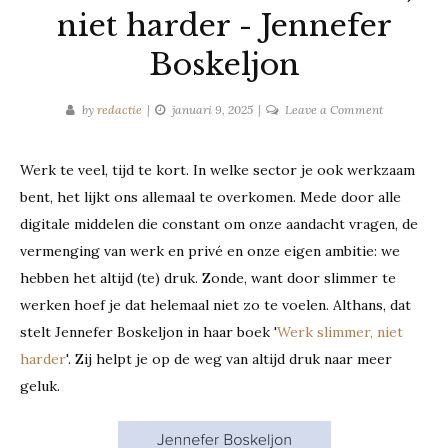
niet harder - Jennefer
Boskeljon
on
by
redactie
januari 9, 2025
Leave a Comment
Recensie:
Werk
Werk te veel, tijd te kort. In welke sector je ook werkzaam
slimmer,
bent, het lijkt ons allemaal te overkomen. Mede door alle
niet
harder
digitale middelen die constant om onze aandacht vragen, de
-
vermenging van werk en privé en onze eigen ambitie: we
Jennefer
hebben het altijd (te) druk. Zonde, want door slimmer te
Boskeljon
werken hoef je dat helemaal niet zo te voelen. Althans, dat
stelt Jennefer Boskeljon in haar boek '
Werk slimmer, niet
harder
'. Zij helpt je op de weg van altijd druk naar meer
geluk.