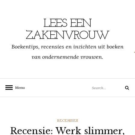
Skip
to
content
LEES EEN
ZAKENVROUW
Boekentips, recensies en inzichten uit boeken
van ondernemende vrouwen.
Search
Menu
Search
for:
CATEGORIES
RECENSIES
Recensie: Werk slimmer,