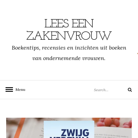
Skip
to
content
LEES EEN
ZAKENVROUW
Boekentips, recensies en inzichten uit boeken
van ondernemende vrouwen.
Search
Menu
Search
for: