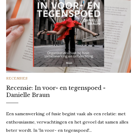
&
Filip
de
Groeve
CATEGORIES
RECENSIES
Recensie: In voor- en tegenspoed -
Danielle Braun
Een samenwerking of fusie begint vaak als een relatie: met
enthousiasme, verwachtingen en het gevoel dat samen alles
beter wordt. In 'In voor- en tegenspoed'...