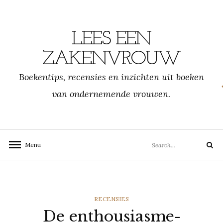
Skip
to
content
LEES EEN
ZAKENVROUW
Boekentips, recensies en inzichten uit boeken
van ondernemende vrouwen.
Search
Menu
Search
for:
CATEGORIES
RECENSIES
De enthousiasme-