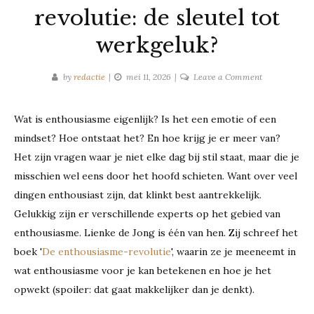
revolutie: de sleutel tot
werkgeluk?
on
by
redactie
mei 11, 2026
Leave a Comment
De
enthousiasme
Wat is enthousiasme eigenlijk? Is het een emotie of een
revolutie:
mindset? Hoe ontstaat het? En hoe krijg je er meer van?
de
sleutel
Het zijn vragen waar je niet elke dag bij stil staat, maar die je
tot
misschien wel eens door het hoofd schieten. Want over veel
werkgeluk?
dingen enthousiast zijn, dat klinkt best aantrekkelijk.
Gelukkig zijn er verschillende experts op het gebied van
enthousiasme. Lienke de Jong is één van hen. Zij schreef het
boek '
De enthousiasme-revolutie
', waarin ze je meeneemt in
wat enthousiasme voor je kan betekenen en hoe je het
opwekt (spoiler: dat gaat makkelijker dan je denkt).