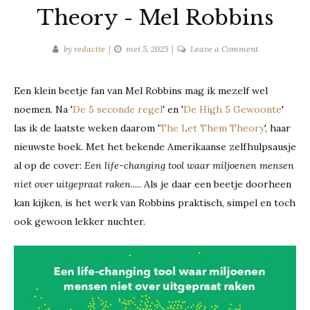
Theory - Mel Robbins
on
by
redactie
mei 5, 2025
Leave a Comment
Recensie:
The
Een klein beetje fan van Mel Robbins mag ik mezelf wel
Let
noemen. Na '
De 5 seconde regel
' en '
De High 5 Gewoonte
'
Them
Theory
las ik de laatste weken daarom '
The Let Them Theory
', haar
-
nieuwste boek. Met het bekende Amerikaanse zelfhulpsausje
Mel
al op de cover:
Een life-changing tool waar miljoenen mensen
Robbins
niet over uitgepraat raken
..... Als je daar een beetje doorheen
kan kijken, is het werk van Robbins praktisch, simpel en toch
ook gewoon lekker nuchter.