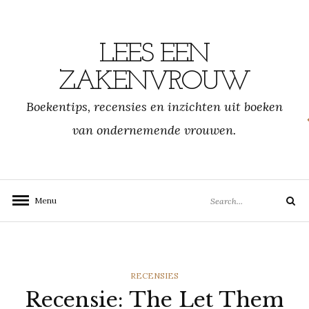
Skip
to
content
LEES EEN
ZAKENVROUW
Boekentips, recensies en inzichten uit boeken
van ondernemende vrouwen.
Search
Menu
Search
for:
CATEGORIES
RECENSIES
Recensie: The Let Them