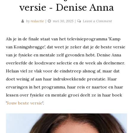
versie - Denise Anna
on
by
redactie
mei 30, 2025
Leave a Comment
Recensie:
Jouw
Als je in de finale staat van het televisieprogramma 'Kamp
beste
van Koningsbrugge', dat weet je zeker dat je de beste versie
versie
-
van je fysieke en mentale zelf gevonden hebt. Denise Anna
Denise
overleefde de loodzware selectie en de week als deelnemer.
Anna
Helaas viel ze vlak voor de eindstreep alsnog af, maar dat
doet weinig af aan haar indrukwekkende prestatie. Haar
ervaringen in het programma, haar reis er naartoe en haar
lessen over fysieke en mentale groei deelt ze in haar boek
'
Jouw beste versie
'.