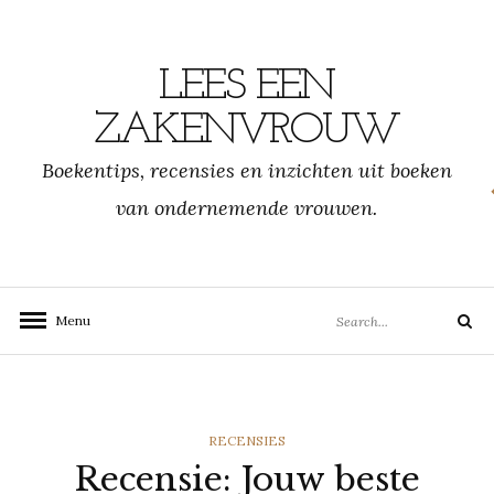
Skip
to
content
LEES EEN
ZAKENVROUW
Boekentips, recensies en inzichten uit boeken
van ondernemende vrouwen.
Search
Menu
Search
for:
CATEGORIES
RECENSIES
Recensie: Jouw beste