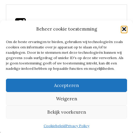
Beheer cookie toestemming
Instagram Lees een zakenvrouw
Om de beste ervaringen te bieden, gebruiken wij technologieën zoals
cookies om informatie over je apparaat op te slaan en/of te
raadplegen. Door in te stemmen met deze technologieën kunnen wij
gegevens zoals surfgedrag of unieke ID's op deze site verwerken. Als
je geen toestemming geeft of uw toestemming intrekt, kan dit een
LEES EEN
nadelige invloed hebben op bepaalde functies en mogelijkheden.
ZAKENVRO
Accepteren
Weigeren
UW
Bekijk voorkeuren
Proudly powered by WordPress
|
Theme: Yosemite by
GretaThemes
Cookiebeleid
Privacy Policy