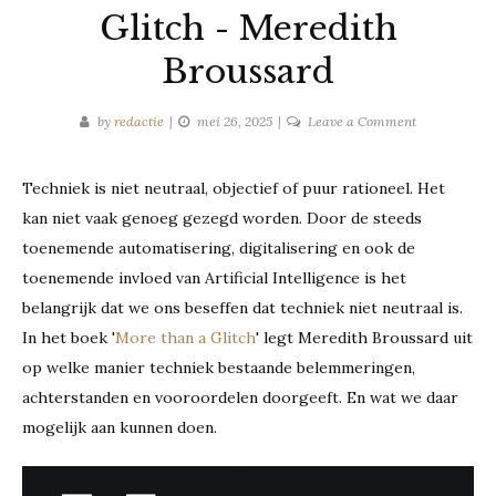
Glitch - Meredith
Broussard
on
by
redactie
mei 26, 2025
Leave a Comment
Recensie:
More
Techniek is niet neutraal, objectief of puur rationeel. Het
than
kan niet vaak genoeg gezegd worden. Door de steeds
a
Glitch
toenemende automatisering, digitalisering en ook de
-
toenemende invloed van Artificial Intelligence is het
Meredith
belangrijk dat we ons beseffen dat techniek niet neutraal is.
Broussard
In het boek '
More than a Glitch
' legt Meredith Broussard uit
op welke manier techniek bestaande belemmeringen,
achterstanden en vooroordelen doorgeeft. En wat we daar
mogelijk aan kunnen doen.