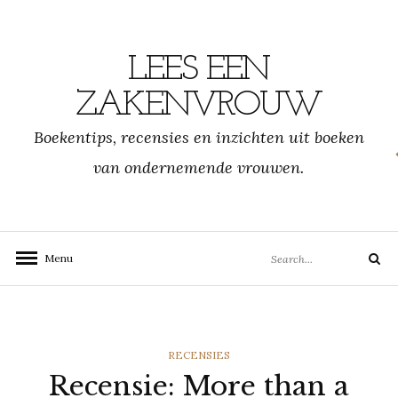
Skip
to
content
LEES EEN
ZAKENVROUW
Boekentips, recensies en inzichten uit boeken
van ondernemende vrouwen.
Search
Menu
Search
for:
CATEGORIES
RECENSIES
Recensie: More than a