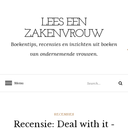
Skip
to
content
LEES EEN
ZAKENVROUW
Boekentips, recensies en inzichten uit boeken
van ondernemende vrouwen.
Search
Menu
Search
for:
CATEGORIES
RECENSIES
Recensie: Deal with it -