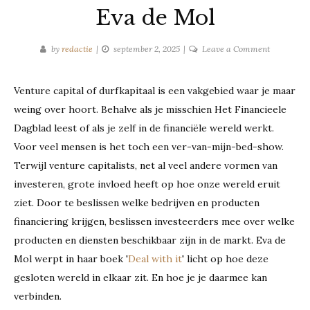
Eva de Mol
on
by
redactie
september 2, 2025
Leave a Comment
Recensie:
Deal
Venture capital of durfkapitaal is een vakgebied waar je maar
with
weing over hoort. Behalve als je misschien Het Financieele
it
-
Dagblad leest of als je zelf in de financiële wereld werkt.
Eva
Voor veel mensen is het toch een ver-van-mijn-bed-show.
de
Terwijl venture capitalists, net al veel andere vormen van
Mol
investeren, grote invloed heeft op hoe onze wereld eruit
ziet. Door te beslissen welke bedrijven en producten
financiering krijgen, beslissen investeerders mee over welke
producten en diensten beschikbaar zijn in de markt. Eva de
Mol werpt in haar boek '
Deal with it
' licht op hoe deze
gesloten wereld in elkaar zit. En hoe je je daarmee kan
verbinden.